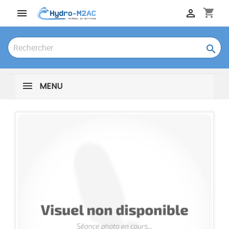
shopping_cart



MENU