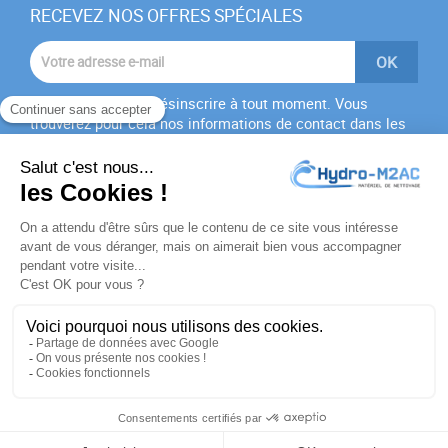
RECEVEZ NOS OFFRES SPÉCIALES
Vous pouvez vous désinscrire à tout moment. Vous
trouverez pour cela nos informations de contact dans les
conditions d'utilisation du site.
J'accepte les
conditions générales
et la
politique de
confidentialité
PRODUITS

NOTRE SOCIÉTÉ

VOTRE COMPTE

INFORMATIONS