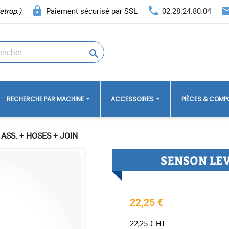
lock
phone
ema
etrop.)
Paiement sécurisé par SSL
02.28.24.80.04

RECHERCHE PAR MACHINE
ACCESSOIRES
PIÈCES & COM
ASS. + HOSES + JOIN
SENSON LEVE
22,25 €
22,25 € HT