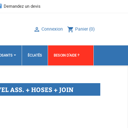
il
Demandez un devis
Connexion
Panier
(0)

shopping_cart
POSANTS
ÉCLATÉS
BESOIN D'AIDE ?
L ASS. + HOSES + JOIN