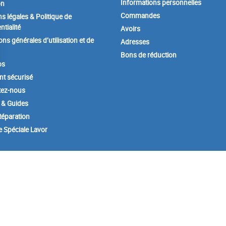
Informations personnelles
on
Commandes
s légales & Politique de
ntialité
Avoirs
ons générales d’utilisation et de
Adresses
Bons de réduction
os
t sécurisé
tez-nous
 & Guides
éparation
e Spéciale Lavor