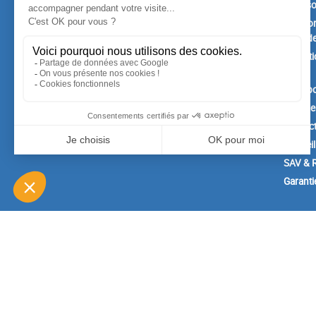
Promotions
Livrais
Nouveaux produits
Mention
Confide
Meilleures ventes
Conditi
vente
A prop
Paiemen
Contac
Conseil
SAV & R
Garanti