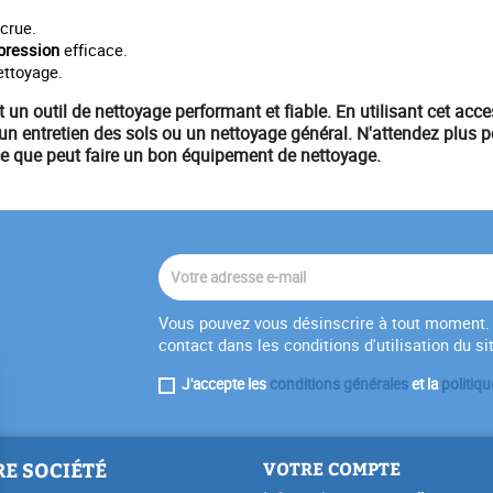
crue.
 pression
efficace.
ettoyage.
nt un
outil de nettoyage
performant et fiable. En utilisant cet acc
 un
entretien des sols
ou un nettoyage général. N'attendez plus p
ce que peut faire un bon
équipement
de nettoyage.
Vous pouvez vous désinscrire à tout moment. 
contact dans les conditions d'utilisation du si
J'accepte les
conditions générales
et la
politiqu
E SOCIÉTÉ
VOTRE COMPTE