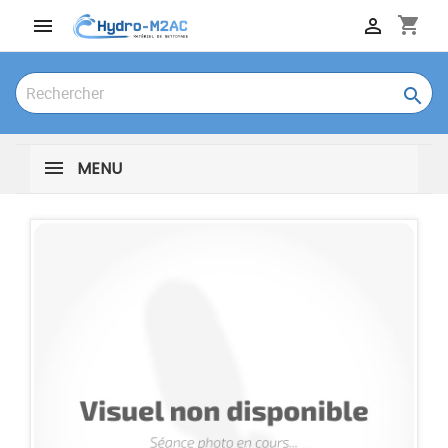
shopping_cart



MENU