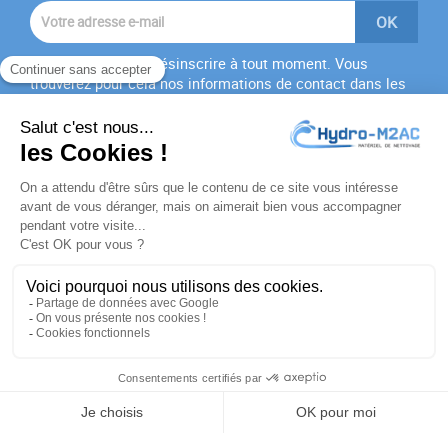
Vous pouvez vous désinscrire à tout moment. Vous
trouverez pour cela nos informations de contact dans les
conditions d'utilisation du site.
J'accepte les
conditions générales
et la
politique de
confidentialité
PRODUITS

NOTRE SOCIÉTÉ

VOTRE COMPTE

INFORMATIONS