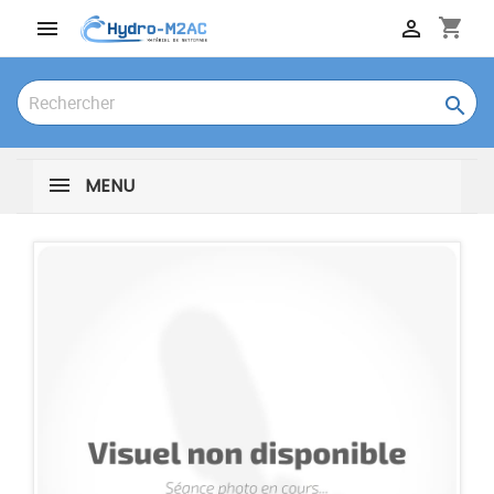
shopping_cart



MENU