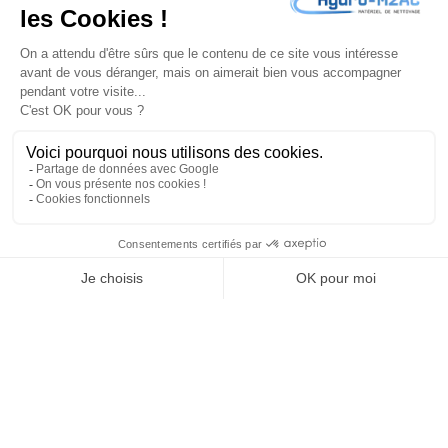
J'accepte les
conditions générales
et la
politique de
confidentialité
PRODUITS

NOTRE SOCIÉTÉ

VOTRE COMPTE

INFORMATIONS