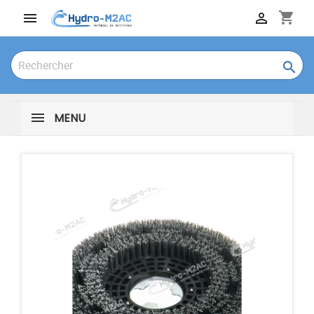
shopping_cart



MENU