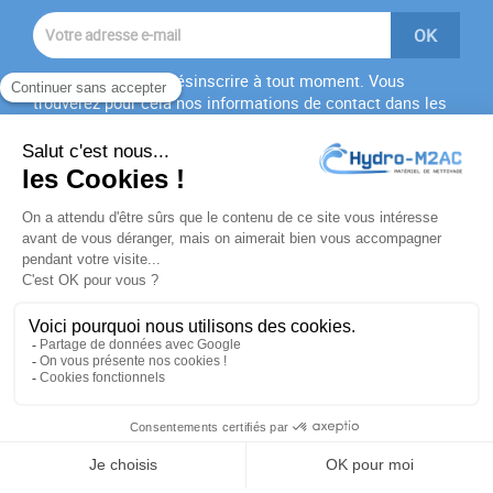
Vous pouvez vous désinscrire à tout moment. Vous
trouverez pour cela nos informations de contact dans les
conditions d'utilisation du site.
J'accepte les
conditions générales
et la
politique de
confidentialité
PRODUITS

NOTRE SOCIÉTÉ

VOTRE COMPTE

INFORMATIONS