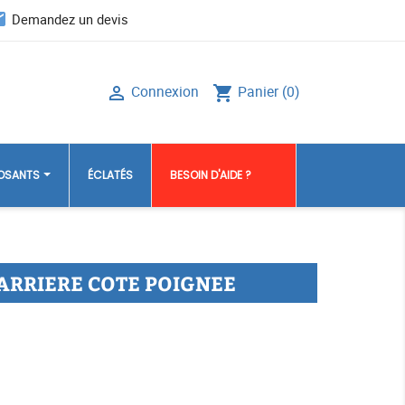
il
Demandez un devis
Connexion
Panier
(0)

shopping_cart
POSANTS
ÉCLATÉS
BESOIN D'AIDE ?
 ARRIERE COTE POIGNEE