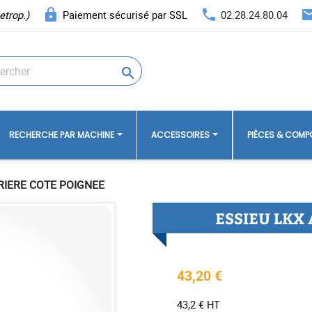
lock
phone
ema
etrop.)
Paiement sécurisé par SSL
02.28.24.80.04

RECHERCHE PAR MACHINE
ACCESSOIRES
PIÈCES & COM
RIERE COTE POIGNEE
ESSIEU LKX
43,20 €
43,2 € HT