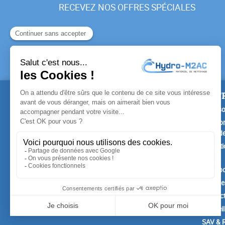
RECEVEZ NOS OFFRES SPÉCIALES
PRODUITS
NOTR
Promotions
Livrais
Nouveaux produits
Mention
Confide
Meilleures ventes
Conditi
vente
A prop
Paiemen
Contac
Conseil
SAV & R