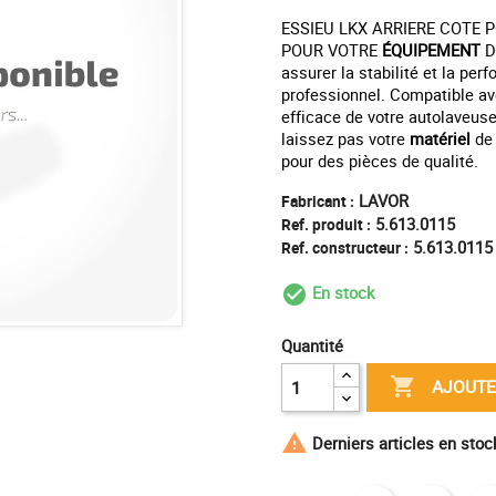
ESSIEU LKX ARRIERE COTE 
POUR VOTRE
ÉQUIPEMENT
D
assurer la stabilité et la pe
professionnel. Compatible av
efficace de votre autolaveus
laissez pas votre
matériel
de 
pour des pièces de qualité.
LAVOR
Fabricant :
5.613.0115
Ref. produit :
5.613.0115
Ref. constructeur :
En stock
check_circle_outl
Quantité

AJOUTE

Derniers articles en sto