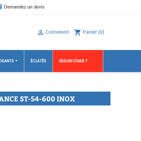
il
Demandez un devis
Connexion
Panier
(0)

shopping_cart
POSANTS
ÉCLATÉS
BESOIN D'AIDE ?
ANCE ST-54-600 INOX