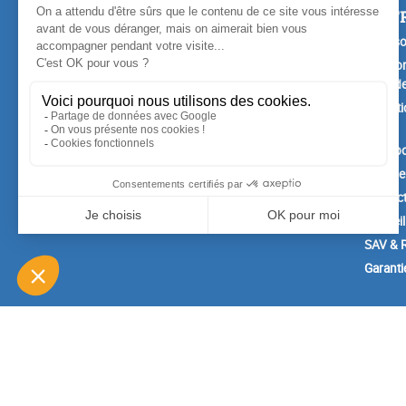
PRODUITS
NOTR
Promotions
Livrais
Nouveaux produits
Mention
Confide
Meilleures ventes
Conditi
vente
A prop
Paiemen
Contac
Conseil
SAV & R
Garanti