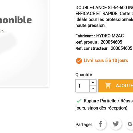
DOUBLE-LANCE ST-54-600 I
EFFICACE ET RAPIDE. Cette do
idéale pour les professionnel
haute pression.
HYDRO-M2AC
Fabricant :
200054605
Ref. produit :
200054605
Ref. constructeur :
Livré sous 5 à 10 jours
check_circle_outl
Quantité

AJOUTE

Rupture Partielle / Réass
jours, sinon dès réception)
Partager