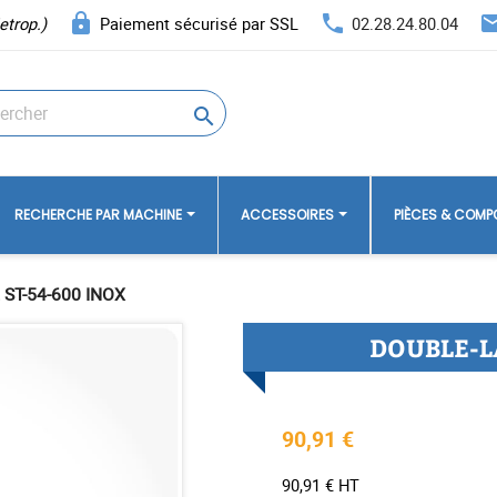
lock
phone
ema
etrop.)
Paiement sécurisé par SSL
02.28.24.80.04

RECHERCHE PAR MACHINE
ACCESSOIRES
PIÈCES & COM
ST-54-600 INOX
DOUBLE-L
90,91 €
90,91 € HT