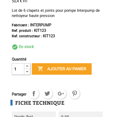
50,4 € HT
Lot de 6 clapets et joints pour pompe Interpump de
nettoyeur haute pression
INTERPUMP
Fabricant :
KIT123
Ref. produit :
KIT123
Ref. constructeur :
En stock
check_circle_outline
Quantité

AJOUTER AU PANIER
Partager
FICHE TECHNIQUE
Poids (kg)
0.05