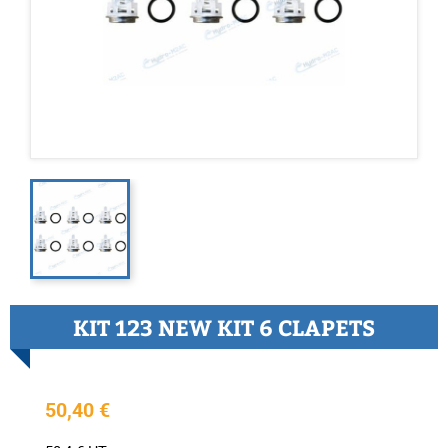
KIT 123 NEW KIT 6 CLAPETS
50,40 €