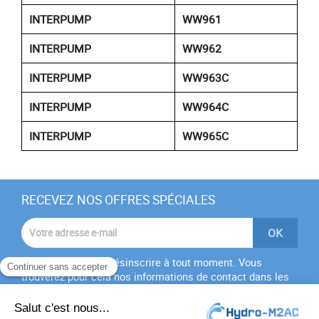
INTERPUMP
WW961
INTERPUMP
WW962
INTERPUMP
WW963C
INTERPUMP
WW964C
INTERPUMP
WW965C
RECEVEZ NOS OFFRES SPÉCIALES
Vous pouvez vous désinscrire à tout moment. Vous
trouverez pour cela nos informations de contact dans les
conditions d'utilisation du site.
J'accepte les
conditions générales
et la
politique de