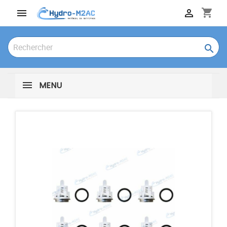
shopping_cart



MENU