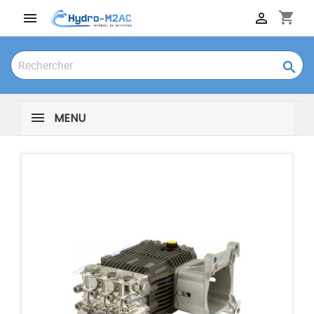
shopping_cart



MENU