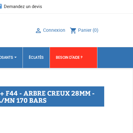
il
Demandez un devis
Connexion
Panier
(0)

shopping_cart
POSANTS
ÉCLATÉS
BESOIN D'AIDE ?
 + F44 - ARBRE CREUX 28MM -
L/MN 170 BARS