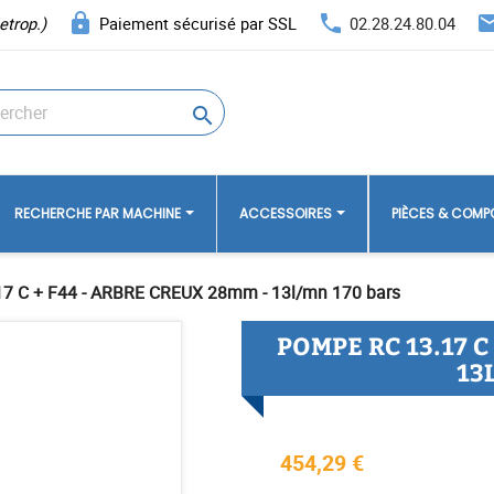
lock
phone
ema
etrop.)
Paiement sécurisé par SSL
02.28.24.80.04

RECHERCHE PAR MACHINE
ACCESSOIRES
PIÈCES & COM
7 C + F44 - ARBRE CREUX 28mm - 13l/mn 170 bars
POMPE RC 13.17 C
13
454,29 €