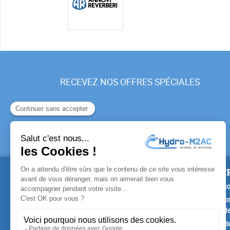
RECEVEZ NOS OFFRES SPÉCIALES
PRODUITS
NOTR
Promotions
Livrais
Nouveaux produits
Mention
Confide
Meilleures ventes
Conditi