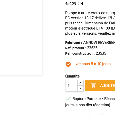
454,29 € HT
Pompe à arbre creux de marq
RC version 13.17 délivre 13
puissance. Dimension de l'a
moteur éléctrique B14 100 IE
plusieurs versions, veuillez 
ANNOVI REVERBER
Fabricant :
23535
Ref. produit :
23535
Ref. constructeur :
Livré sous 5 à 10 jours
check_circle_outl
Quantité

AJOUTE

Rupture Partielle / Réass
jours, sinon dès réception)