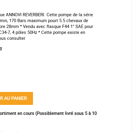
ue ANNOVI REVERBERI. Cette pompe de la série
L/min, 170 Bars maximum pourt 5.5 chevaux de
rbre 28mm * Vendu avec flasque F44 1" SAE pour
C34-7, 4 pôles 50Hz * Cette pompe existe en
nous consulter
I
ine
R AU PANIER
ortiment en cours (Possiblement livré sous 5 à 10