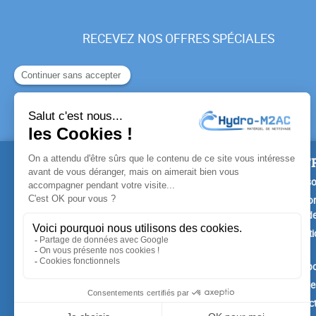
RECEVEZ NOS OFFRES SPÉCIALES
PRODUITS
NOTR
Promotions
Livrais
Nouveaux produits
Mention
Confide
Meilleures ventes
Conditi
vente
A prop
Paiemen
Contac