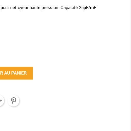
 pour nettoyeur haute pression. Capacité 25µF/mF
ine
R AU PANIER