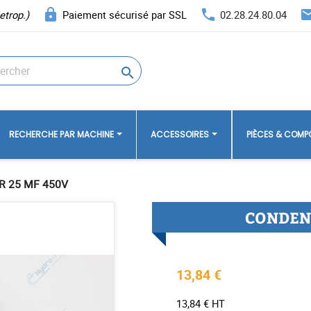
lock
phone
ema
etrop.)
Paiement sécurisé par SSL
02.28.24.80.04

RECHERCHE PAR MACHINE
ACCESSOIRES
PIÈCES & COM
 25 MF 450V
CONDENS
13,84 €
13,84 € HT