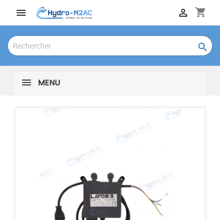
shopping_cart



MENU