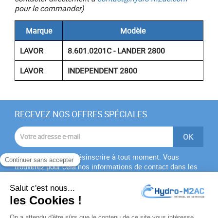
pour le commander)
Marque
Modèle
LAVOR
8.601.0201C - LANDER 2800
LAVOR
INDEPENDENT 2800
RECEVEZ NOS OFFRES SPÉCIALES
Vous pouvez vous désinscrire à tout moment. Vous
trouverez pour cela nos informations de contact dans les
conditions d'utilisation du site.
J'accepte les
conditions générales
et la
politique de
confidentialité