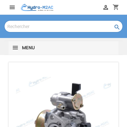
shopping_cart



MENU