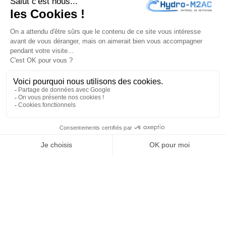
J'accepte les
conditions générales
et la
politique de
confidentialité
PRODUITS

NOTRE SOCIÉTÉ

VOTRE COMPTE

INFORMATIONS