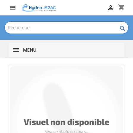
shopping_cart



MENU