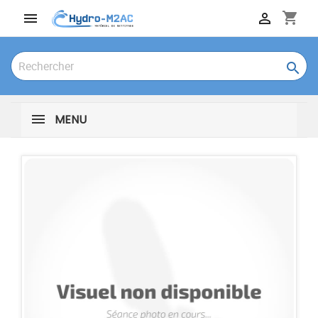
shopping_cart



MENU