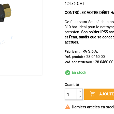
124,36 € HT
CONTRÔLEZ VOTRE DÉBIT HA
Ce flussostat équipé de la s
310 bar, idéal pour le nettoy
pression.
Son boîtier IP55 as
et l’eau, tandis que sa concep
accrues.
PA S.p.A.
Fabricant :
28.0460.00
Ref. produit :
28.0460.00
Ref. constructeur :
En stock
check_circle_outl
Quantité

AJOUTE

Derniers articles en sto