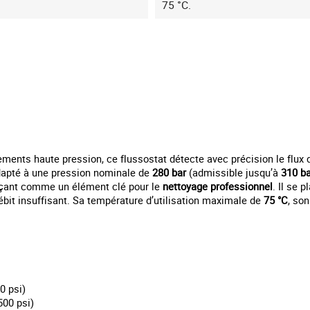
75 °C.
ements haute pression, ce flussostat détecte avec précision le flu
Adapté à une pression nominale de
280 bar
(admissible jusqu’à
310 ba
açant comme un élément clé pour le
nettoyage professionnel
. Il se 
ébit insuffisant. Sa température d’utilisation maximale de
75 °C
, so
0 psi)
500 psi)