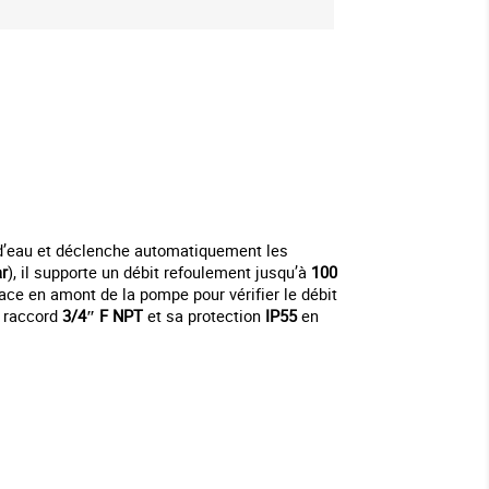
x d’eau et déclenche automatiquement les
r
), il supporte un débit refoulement jusqu’à
100
place en amont de la pompe pour vérifier le débit
n raccord
3/4″ F NPT
et sa protection
IP55
en