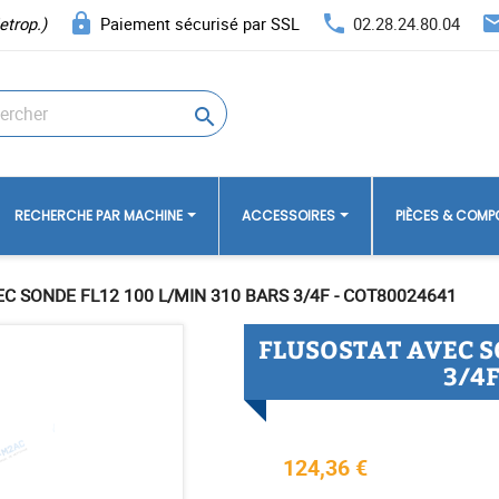
lock
phone
ema
etrop.)
Paiement sécurisé par SSL
02.28.24.80.04

RECHERCHE PAR MACHINE
ACCESSOIRES
PIÈCES & COM
C SONDE FL12 100 L/MIN 310 BARS 3/4F - COT80024641
FLUSOSTAT AVEC SO
3/4F
124,36 €