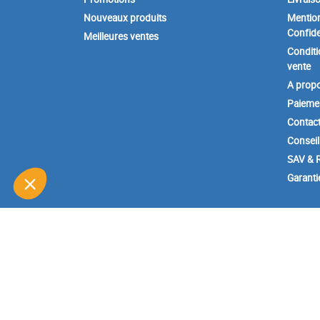
Nouveaux produits
Mention
Confide
Meilleures ventes
Conditi
vente
A prop
Paiemen
Contac
Conseil
SAV & R
Garanti