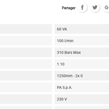
Partager
60 VA
100 l/min
310 Bars Max
1.10
1250mm - 2x 0
PA S.p.A.
230 V