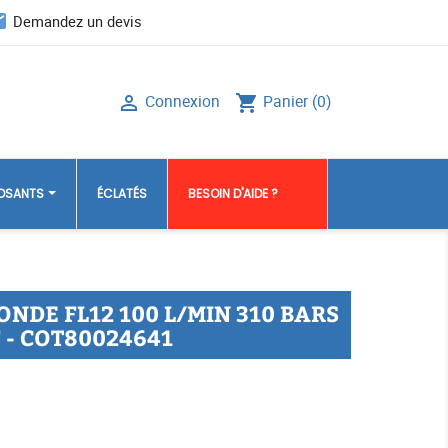
il
Demandez un devis
Connexion
Panier
(0)

shopping_cart
POSANTS
ÉCLATÉS
BESOIN D'AIDE ?
NDE FL12 100 L/MIN 310 BARS
 - COT80024641