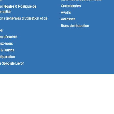
Commandes
s légales & Politique de
ntialité
Avoirs
ons générales d’utilisation et de
Adresses
Bons de réduction
os
t sécurisé
tez-nous
 & Guides
éparation
e Spéciale Lavor