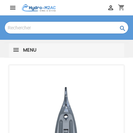
shopping_cart



MENU