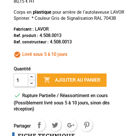
80,15 € HT
Corps en
plastique
pour arrière de l'autolaveuse LAVOR
Sprinter. * Couleur Gris de Signalisation RAL 7043B
LAVOR
Fabricant :
4.508.0013
Ref. produit :
4.508.0013
Ref. constructeur :
Livré sous 5 à 10 jours
check_circle_outline
Quantité

AJOUTER AU PANIER

Rupture Partielle / Réassortiment en cours
(Possiblement livré sous 5 à 10 jours, sinon dès
réception)
Partager
FICHE TECHNIQUE