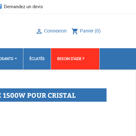
il
Demandez un devis
Connexion
Panier
(0)

shopping_cart
POSANTS
ÉCLATÉS
BESOIN D'AIDE ?
 1500W POUR CRISTAL