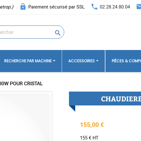
lock
phone
ema
etrop.)
Paiement sécurisé par SSL
02.28.24.80.04

RECHERCHE PAR MACHINE
ACCESSOIRES
PIÈCES & COM
00W POUR CRISTAL
CHAUDIERE
155,00 €
155 € HT