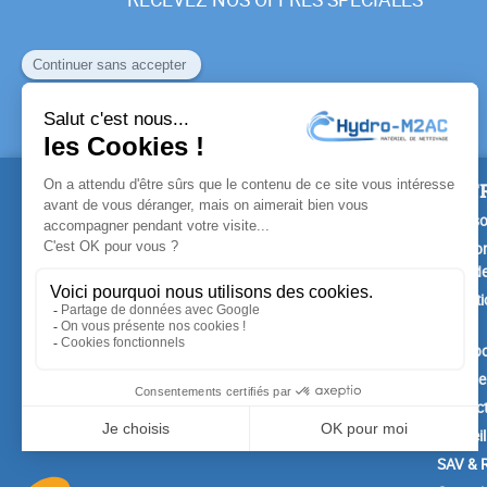
PRODUITS
NOTR
Promotions
Livrais
Nouveaux produits
Mention
Confide
Meilleures ventes
Conditi
vente
A prop
Paiemen
Contac
Conseil
SAV & R