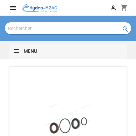
shopping_cart



MENU