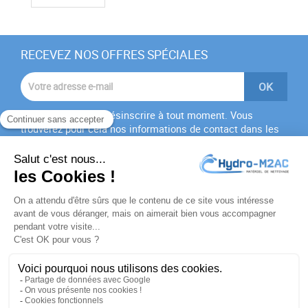
RECEVEZ NOS OFFRES SPÉCIALES
Vous pouvez vous désinscrire à tout moment. Vous
trouverez pour cela nos informations de contact dans les
conditions d'utilisation du site.
J'accepte les
conditions générales
et la
politique de
confidentialité
PRODUITS

NOTRE SOCIÉTÉ

VOTRE COMPTE
