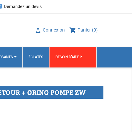
il
Demandez un devis
Connexion
Panier
(0)

shopping_cart
POSANTS
ÉCLATÉS
BESOIN D'AIDE ?
ETOUR + ORING POMPE ZW