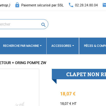
lock
phone
ema
etrop.)
Paiement sécurisé par SSL
02.28.24.80.04

RECHERCHE PAR MACHINE
ACCESSOIRES
PIÈCES & COM
ETOUR + ORING POMPE ZW
CLAPET NON R
18,07 €
18,07 € HT