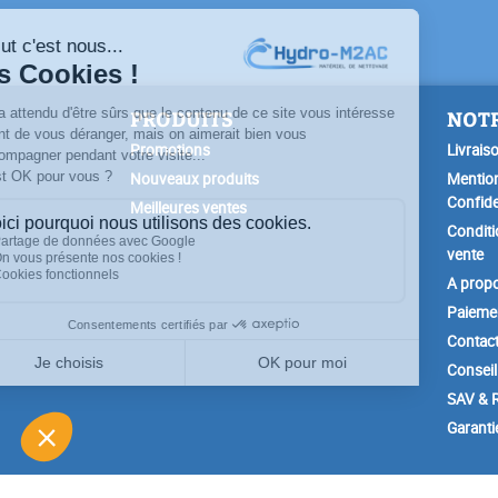
PRODUITS
NOTR
Promotions
Livrais
Nouveaux produits
Mention
Confide
Meilleures ventes
Conditi
vente
A prop
Paiemen
Contac
Conseil
SAV & R
Garanti