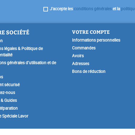
J'accepte les
conditions générales
et la
politiqu
E SOCIÉTÉ
VOTRE COMPTE
Informations personnelles
on
Commandes
s légales & Politique de
ntialité
Avoirs
ons générales d’utilisation et de
Adresses
Bons de réduction
os
t sécurisé
tez-nous
 & Guides
éparation
e Spéciale Lavor