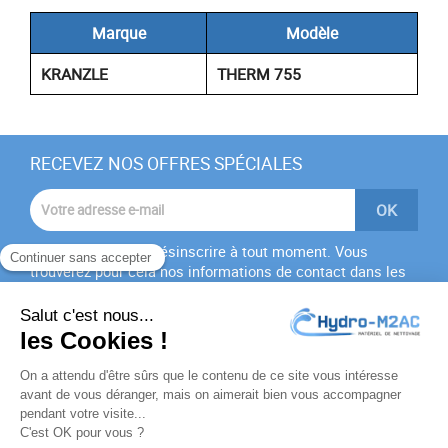
Marque
Modèle
KRANZLE
THERM 755
RECEVEZ NOS OFFRES SPÉCIALES
Vous pouvez vous désinscrire à tout moment. Vous
trouverez pour cela nos informations de contact dans les
conditions d'utilisation du site.
J'accepte les
conditions générales
et la
politique de
confidentialité
PRODUITS
