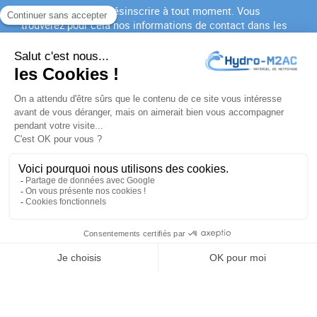
Vous pouvez vous désinscrire à tout moment. Vous
trouverez pour cela nos informations de contact dans les
conditions d'utilisation du site.
J'accepte les
conditions générales
et la
politique de
confidentialité
PRODUITS

NOTRE SOCIÉTÉ

VOTRE COMPTE

INFORMATIONS