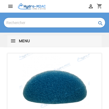
shopping_cart



MENU