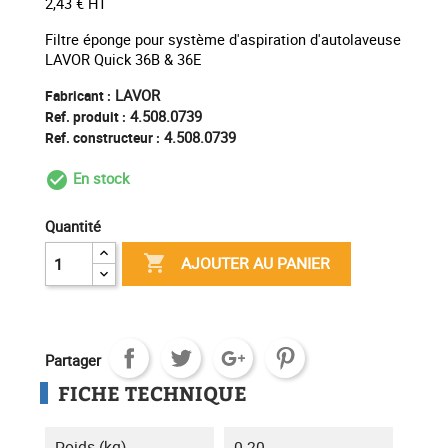
2,43 € HT
Filtre éponge pour système d'aspiration d'autolaveuse
LAVOR Quick 36B & 36E
LAVOR
Fabricant :
4.508.0739
Ref. produit :
4.508.0739
Ref. constructeur :
En stock
check_circle_outline
Quantité

AJOUTER AU PANIER
Partager
FICHE TECHNIQUE
Poids (kg)
0.20