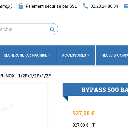
lock
phone
ema
etrop.)
Paiement sécurisé par SSL
02.28.24.80.04

RECHERCHE PAR MACHINE
ACCESSOIRES
PIÈCES & COM
R INOX - 1/2Fx1/2Fx1/2F
BYPASS 500 BA
927,08 €
927,08 € HT