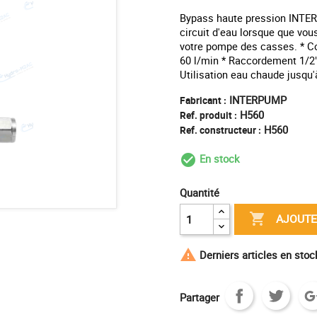
Bypass haute pression INTERP
circuit d'eau lorsque que vou
votre pompe des casses. * Co
60 l/min * Raccordement 1/2
Utilisation eau chaude jusqu'
INTERPUMP
Fabricant :
H560
Ref. produit :
H560
Ref. constructeur :
En stock
check_circle_outl
Quantité

AJOUTE

Derniers articles en sto
Partager