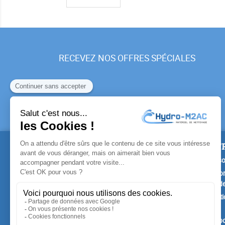
RECEVEZ NOS OFFRES SPÉCIALES
PRODUITS
NOTR
Promotions
Livrais
Nouveaux produits
Mention
Confide
Meilleures ventes
Conditi
vente
A prop