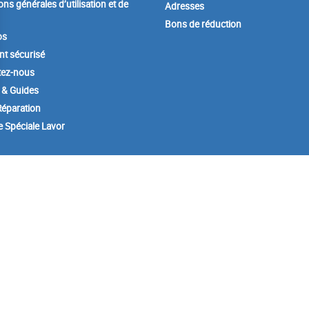
ons générales d’utilisation et de
Adresses
Bons de réduction
os
t sécurisé
tez-nous
 & Guides
éparation
e Spéciale Lavor