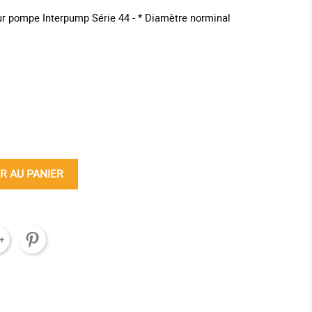
ur pompe Interpump Série 44 - * Diamètre norminal
ine
R AU PANIER