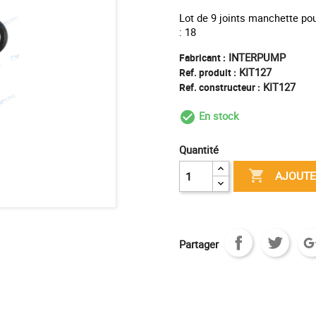
Lot de 9 joints manchette po
: 18
INTERPUMP
Fabricant :
KIT127
Ref. produit :
KIT127
Ref. constructeur :
En stock
check_circle_outl
Quantité

AJOUTE
Partager