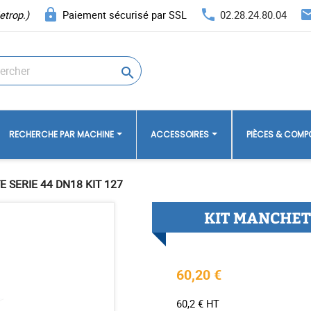
lock
phone
ema
etrop.)
Paiement sécurisé par SSL
02.28.24.80.04

RECHERCHE PAR MACHINE
ACCESSOIRES
PIÈCES & COM
 SERIE 44 DN18 KIT 127
KIT MANCHETT
60,20 €
60,2 € HT