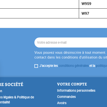
W959
W97
Vous pouvez vous désinscrire à tout moment. 
contact dans les conditions d'utilisation du si
J'accepte les
conditions générales
et la
politiqu
E SOCIÉTÉ
VOTRE COMPTE
Informations personnelles
on
Commandes
s légales & Politique de
ntialité
Avoirs