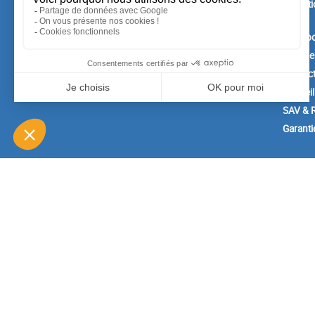
Conditi
vente
A prop
Paiemen
Contac
Conseil
SAV & R
Garanti