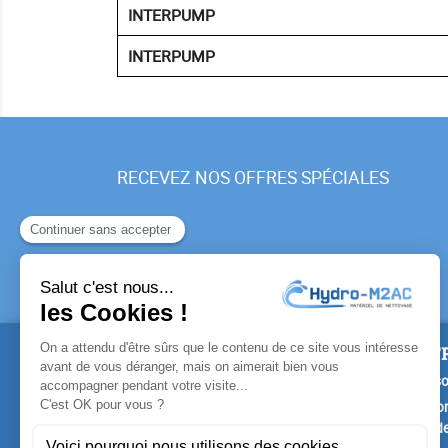
INTERPUMP
INTERPUMP
RECEVEZ NOS OFFRES SPÉCIALES
PRODUITS
NOTR
Promotions
Livrais
Nouveaux produits
Mention
Confide
Meilleures ventes