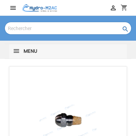
shopping_cart



MENU