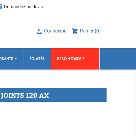
il
Demandez un devis
Connexion
Panier
(0)

shopping_cart
POSANTS
ÉCLATÉS
BESOIN D'AIDE ?
 JOINTS 120 AX