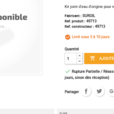
Kit joint d'eau d'origine pour
SUROIL
Fabricant :
49713
Ref. produit :
49713
Ref. constructeur :
Livré sous 5 à 10 jours
check_circle_outl
Quantité

AJOUTE

Rupture Partielle / Réass
jours, sinon dès réception)
Partager
0.05