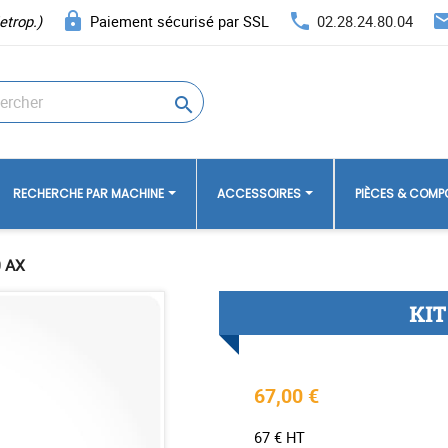
lock
phone
ema
etrop.)
Paiement sécurisé par SSL
02.28.24.80.04

RECHERCHE PAR MACHINE
ACCESSOIRES
PIÈCES & COM
0 AX
KIT
67,00 €
67 € HT