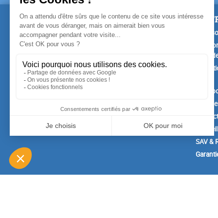
PRODUITS
NOTR
Promotions
Livrais
Nouveaux produits
Mention
Confide
Meilleures ventes
Conditi
vente
A prop
Paiemen
Contac
Conseil
SAV & R
Garanti