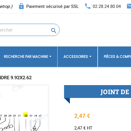
lock
phone
ema
etrop.)
Paiement sécurisé par SSL
02.28.24.80.04

RECHERCHE PAR MACHINE
ACCESSOIRES
PIÈCES & COM
NDRE 9.92X2.62
JOINT DE
2,47 €
2,47 € HT