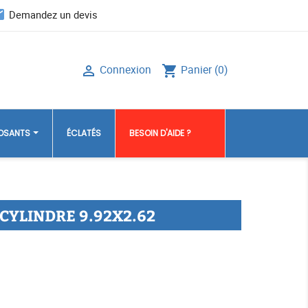
il
Demandez un devis
Connexion
Panier
(0)

shopping_cart
POSANTS
ÉCLATÉS
BESOIN D'AIDE ?
 CYLINDRE 9.92X2.62