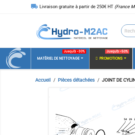
local_shipping
Livraison gratuite à partir de 250€ HT
(France M
Jusqu'à -30%
Jusqu'à -50%
MATÉRIEL DE NETTOYAGE
PROMOTIONS
Accueil
Pièces détachées
JOINT DE CYLI