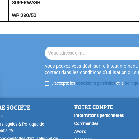
SUPERWASH
WP 230/50
Vous pouvez vous désinscrire à tout moment. 
contact dans les conditions d'utilisation du si
J'accepte les
conditions générales
et la
politiqu
E SOCIÉTÉ
VOTRE COMPTE
Informations personnelles
on
Commandes
s légales & Politique de
ntialité
Avoirs
ons générales d’utilisation et de