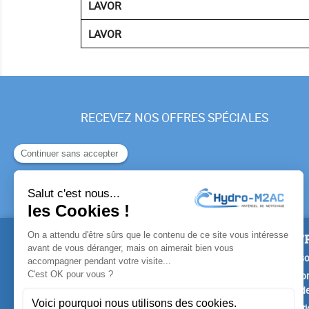
LAVOR
LAVOR
RECEVEZ NOS OFFRES SPÉCIALES
PRODUITS
NOTR
Promotions
Livrais
Nouveaux produits
Mention
Confide
Meilleures ventes
Conditi