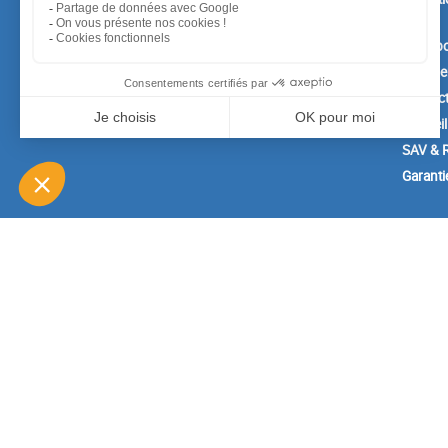
vente
A prop
Paiemen
Contac
Conseil
SAV & R
Garanti