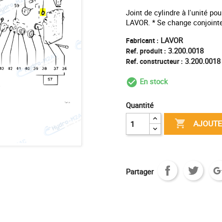
Joint de cylindre à l'unité p
LAVOR. * Se change conjoint
LAVOR
Fabricant :
3.200.0018
Ref. produit :
3.200.0018
Ref. constructeur :
En stock
check_circle_outl
Quantité

AJOUTE
Partager