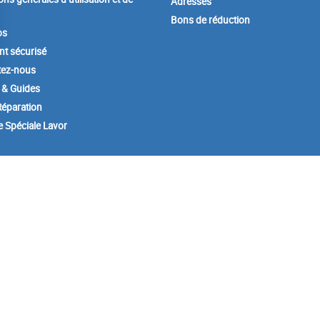
Adresses
Bons de réduction
os
t sécurisé
tez-nous
 & Guides
éparation
e Spéciale Lavor