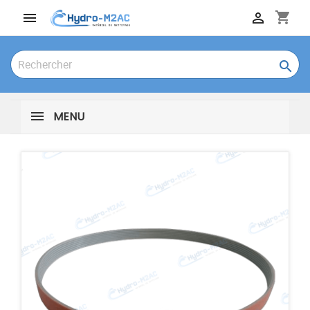
shopping_cart



MENU