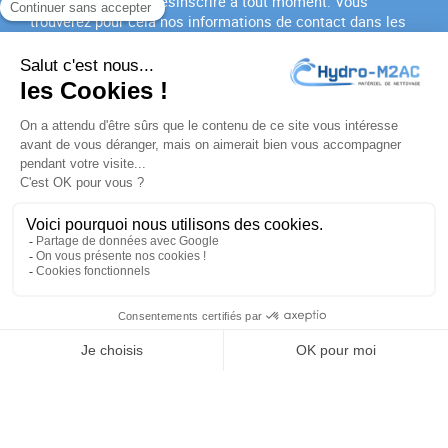
Vous pouvez vous désinscrire à tout moment. Vous
trouverez pour cela nos informations de contact dans les
conditions d'utilisation du site.
J'accepte les
conditions générales
et la
politique de
confidentialité
PRODUITS

NOTRE SOCIÉTÉ

VOTRE COMPTE

INFORMATIONS