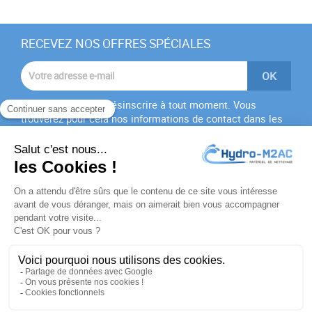
RECEVEZ NOS OFFRES SPÉCIALES
Vous pouvez vous désinscrire à tout moment. Vous
trouverez pour cela nos informations de contact dans les
conditions d'utilisation du site.
J'accepte les
conditions générales
et la
politique de
confidentialité
PRODUITS

NOTRE SOCIÉTÉ

VOTRE COMPTE
