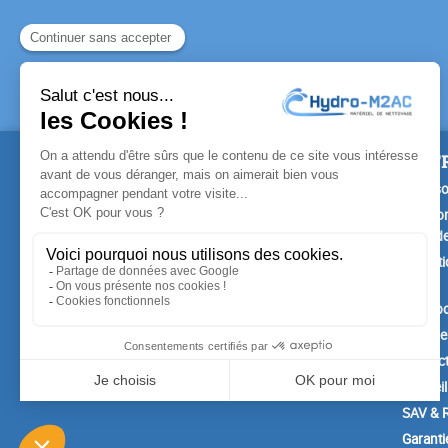
PRODUITS
NOTR
Promotions
Livrais
Nouveaux produits
Mention
Confide
Meilleures ventes
Conditi
vente
A prop
Paiemen
Contac
Conseil
SAV & R
Garanti