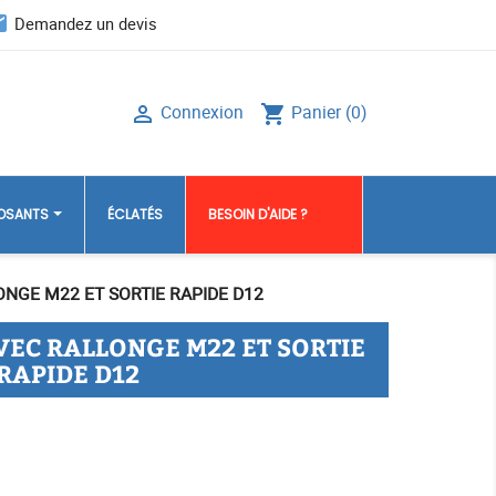
il
Demandez un devis
Connexion
Panier
(0)

shopping_cart
POSANTS
ÉCLATÉS
BESOIN D'AIDE ?
NGE M22 ET SORTIE RAPIDE D12
VEC RALLONGE M22 ET SORTIE
RAPIDE D12