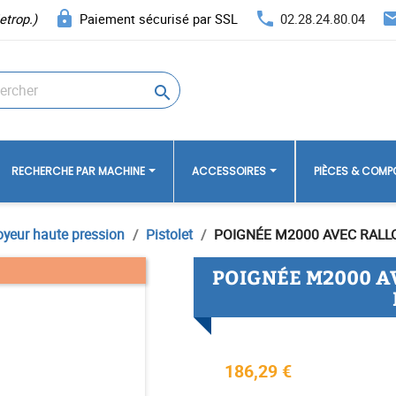
lock
phone
ema
etrop.)
Paiement sécurisé par SSL
02.28.24.80.04

RECHERCHE PAR MACHINE
ACCESSOIRES
PIÈCES & COM
oyeur haute pression
Pistolet
POIGNÉE M2000 AVEC RALLO
POIGNÉE M2000 A
186,29 €