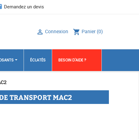
il
Demandez un devis
Connexion
Panier
(0)

shopping_cart
POSANTS
ÉCLATÉS
BESOIN D'AIDE ?
AC2
DE TRANSPORT MAC2