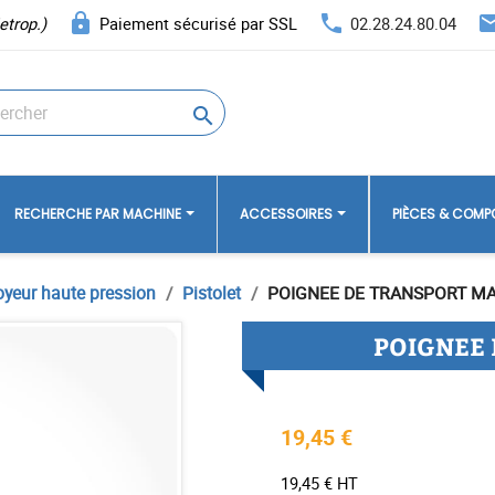
lock
phone
ema
etrop.)
Paiement sécurisé par SSL
02.28.24.80.04

RECHERCHE PAR MACHINE
ACCESSOIRES
PIÈCES & COM
oyeur haute pression
Pistolet
POIGNEE DE TRANSPORT M
POIGNEE 
19,45 €
19,45 € HT