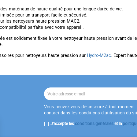
des matériaux de haute qualité pour une longue durée de vie.
misée pour un transport facile et sécurisé.
r les nettoyeurs haute pression MAC2.
compatibilité parfaite avec votre appareil.
e est solidement fixée à votre nettoyeur haute pression avant de le d
e.
ssoires pour nettoyeurs haute pression sur
Hydro-M2ac
. Expert hau
Vous pouvez vous désinscrire à tout moment. 
contact dans les conditions d'utilisation du si
J'accepte les
conditions générales
et la
politiqu