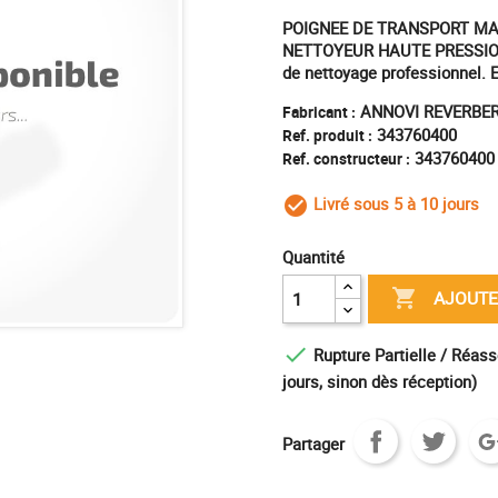
POIGNEE DE TRANSPORT MAC
NETTOYEUR HAUTE PRESSION. R
de nettoyage professionnel. 
ANNOVI REVERBER
Fabricant :
343760400
Ref. produit :
343760400
Ref. constructeur :
Livré sous 5 à 10 jours
check_circle_outl
Quantité

AJOUTE

Rupture Partielle / Réass
jours, sinon dès réception)
Partager