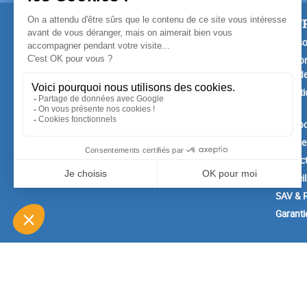
PRODUITS
NOTR
Promotions
Livrais
Nouveaux produits
Mention
Confide
Meilleures ventes
Conditi
vente
A prop
Paiemen
Contac
Conseil
SAV & R
Garanti