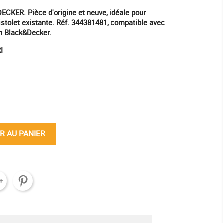
ER. Pièce d'origine et neuve, idéale pour
istolet existante. Réf. 344381481, compatible avec
n Black&Decker.
I
ine
R AU PANIER