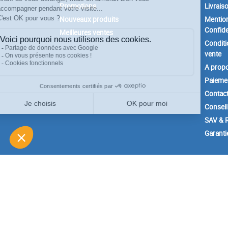
Promotions
Livrais
Nouveaux produits
Mention
Confide
Meilleures ventes
Conditi
vente
A prop
Paiemen
Contac
Conseil
SAV & R
Garanti