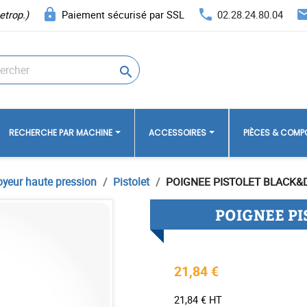
lock
phone
ema
etrop.)
Paiement sécurisé par SSL
02.28.24.80.04

RECHERCHE PAR MACHINE
ACCESSOIRES
PIÈCES & COM
oyeur haute pression
Pistolet
POIGNEE PISTOLET BLACK&
POIGNEE P
21,84 €
21,84 € HT