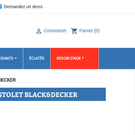
il
Demandez un devis
Connexion
Panier
(0)

shopping_cart
POSANTS
ÉCLATÉS
BESOIN D'AIDE ?
DECKER
ISTOLET BLACK&DECKER