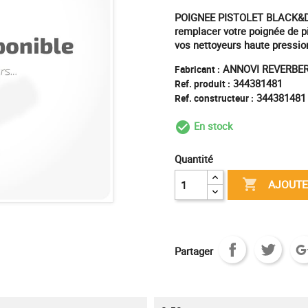
POIGNEE PISTOLET BLACK&DECK
remplacer votre poignée de p
vos nettoyeurs haute pressio
ANNOVI REVERBER
Fabricant :
344381481
Ref. produit :
344381481
Ref. constructeur :
En stock
check_circle_outl
Quantité

AJOUTE
Partager