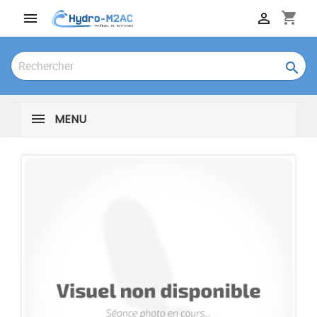
shopping_cart



MENU