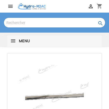
shopping_cart



MENU