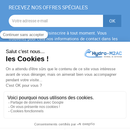
RECEVEZ NOS OFFRES SPÉCIALES
Vous pouvez vous désinscrire à tout moment. Vous
trouverez pour cela nos informations de contact dans les
conditions d'utilisation du site.
J'accepte les
conditions générales
et la
politique de
confidentialité
PRODUITS

NOTRE SOCIÉTÉ

VOTRE COMPTE

INFORMATIONS