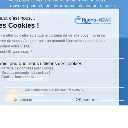
trouverez pour cela nos informations de contact dans les
conditions d'utilisation du site.
J'accepte les
conditions générales
et la
politique de
confidentialité
PRODUITS

NOTRE SOCIÉTÉ

VOTRE COMPTE

INFORMATIONS