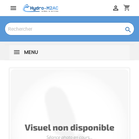
shopping_cart



MENU