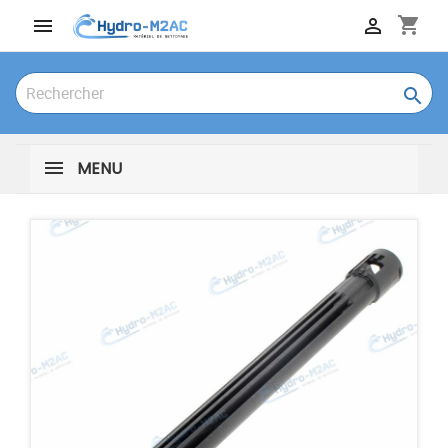
shopping_cart



MENU