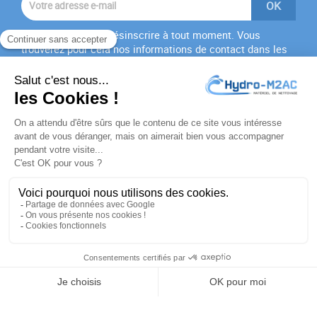
Vous pouvez vous désinscrire à tout moment. Vous
trouverez pour cela nos informations de contact dans les
conditions d'utilisation du site.
J'accepte les
conditions générales
et la
politique de
confidentialité
PRODUITS

NOTRE SOCIÉTÉ

VOTRE COMPTE

INFORMATIONS