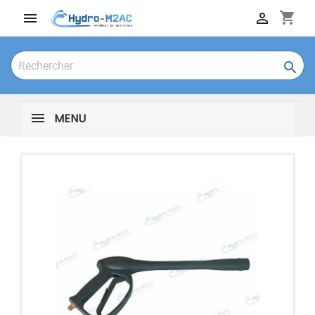
shopping_cart



MENU