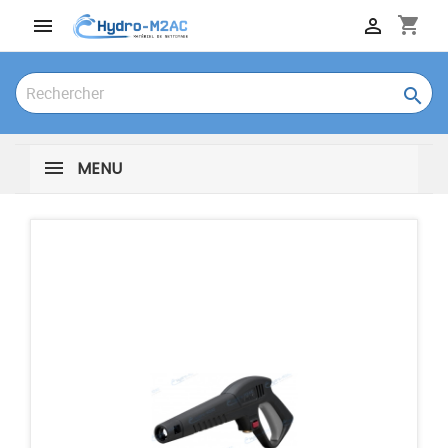
shopping_cart



MENU