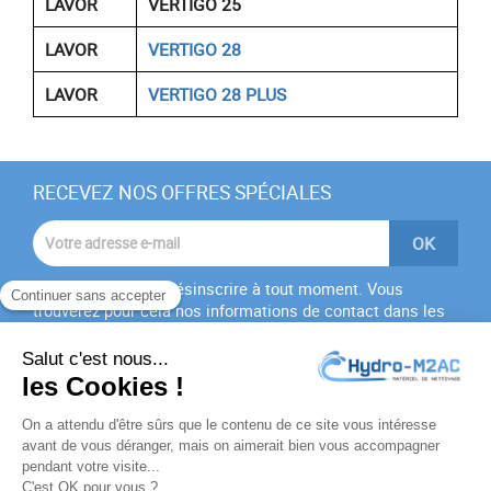
LAVOR
VERTIGO 25
LAVOR
VERTIGO 28
LAVOR
VERTIGO 28 PLUS
RECEVEZ NOS OFFRES SPÉCIALES
Vous pouvez vous désinscrire à tout moment. Vous
trouverez pour cela nos informations de contact dans les
conditions d'utilisation du site.
J'accepte les
conditions générales
et la
politique de
confidentialité
PRODUITS
