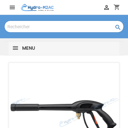
shopping_cart



MENU