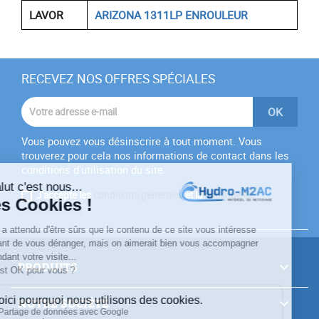
LAVOR
ARIZONA 1311LP ENROULEUR
RECEVEZ NOS OFFRES SPÉCIALES
Vous pouvez vous désinscrire à tout moment. Vous
trouverez pour cela nos informations de contact dans les
conditions d'utilisation du site.
J'accepte les
conditions générales
et la
politique de
confidentialité
PRODUITS

NOTRE SOCIÉTÉ
