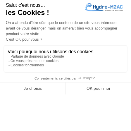
J'accepte les
conditions générales
et la
politique de
confidentialité
PRODUITS

NOTRE SOCIÉTÉ

VOTRE COMPTE

INFORMATIONS