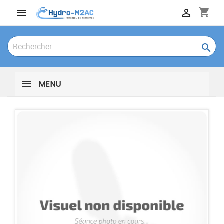
shopping_cart



MENU