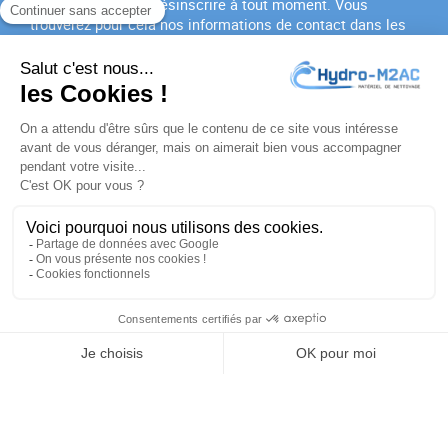
Vous pouvez vous désinscrire à tout moment. Vous
trouverez pour cela nos informations de contact dans les
conditions d'utilisation du site.
J'accepte les
conditions générales
et la
politique de
confidentialité
PRODUITS

NOTRE SOCIÉTÉ

VOTRE COMPTE

INFORMATIONS