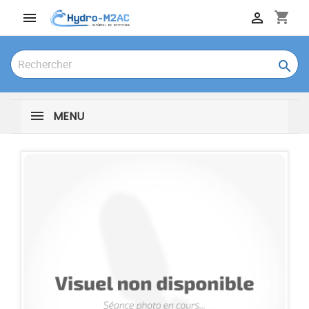
shopping_cart



MENU