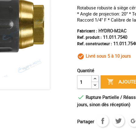
Rotabuse robuste à siège cér
* Angle de projection: 20° * 
Raccord 1/4" F * Calibre de l
HYDRO-M2AC
Fabricant :
11.011.7540
Ref. produit :
11.011.754
Ref. constructeur :
Livré sous 5 à 10 jours
check_circle_outl
Quantité

AJOUTE

Rupture Partielle / Réass
jours, sinon dès réception)
Partager