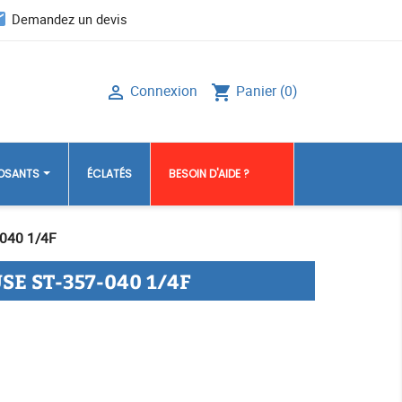
il
Demandez un devis
Connexion
Panier
(0)

shopping_cart
POSANTS
ÉCLATÉS
BESOIN D'AIDE ?
040 1/4F
E ST-357-040 1/4F