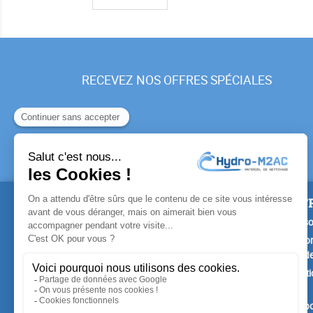
RECEVEZ NOS OFFRES SPÉCIALES
PRODUITS
NOTR
Promotions
Livrais
Nouveaux produits
Mention
Confide
Meilleures ventes
Conditi
vente
A prop