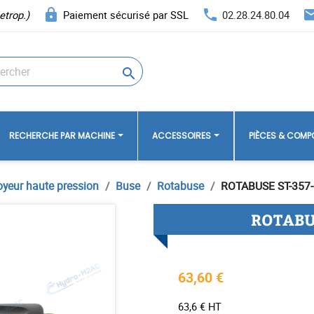
lock
phone
ema
etrop.)
Paiement sécurisé par SSL
02.28.24.80.04

RECHERCHE PAR MACHINE
ACCESSOIRES
PIÈCES & COM
oyeur haute pression
Buse
Rotabuse
ROTABUSE ST-357-
ROTABUS
63,60 €
63,6 € HT