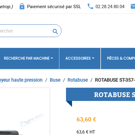
lock
phone
ema
etrop.)
Paiement sécurisé par SSL
02.28.24.80.04

RECHERCHE PAR MACHINE
ACCESSOIRES
PIÈCES & COM
oyeur haute pression
Buse
Rotabuse
ROTABUSE ST-357-
ROTABUSE ST
63,60 €
63,6 € HT