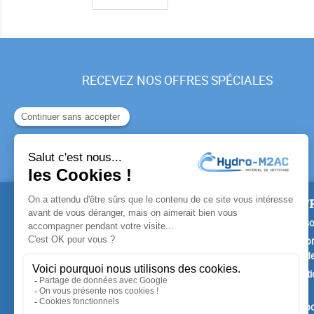
RECEVEZ NOS OFFRES SPÉCIALES
PRODUITS
NOTR
Promotions
Livrais
Nouveaux produits
Mention
Confide
Meilleures ventes
Conditi
vente
A prop