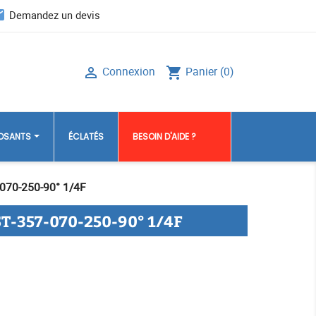
il
Demandez un devis
Connexion
Panier
(0)

shopping_cart
POSANTS
ÉCLATÉS
BESOIN D'AIDE ?
070-250-90° 1/4F
-357-070-250-90° 1/4F