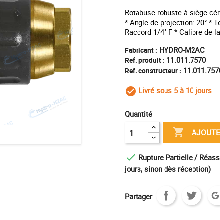
Rotabuse robuste à siège cér
* Angle de projection: 20° * 
Raccord 1/4" F * Calibre de l
HYDRO-M2AC
Fabricant :
11.011.7570
Ref. produit :
11.011.757
Ref. constructeur :
Livré sous 5 à 10 jours
check_circle_outl
Quantité

AJOUTE

Rupture Partielle / Réass
jours, sinon dès réception)
Partager