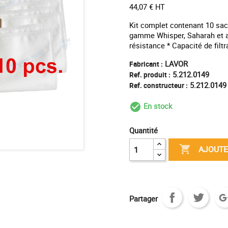
44,07 € HT
Kit complet contenant 10 sac
gamme Whisper, Saharah et a
résistance * Capacité de filt
LAVOR
Fabricant :
5.212.0149
Ref. produit :
5.212.0149
Ref. constructeur :
En stock
check_circle_outl
Quantité

AJOUTE
Partager