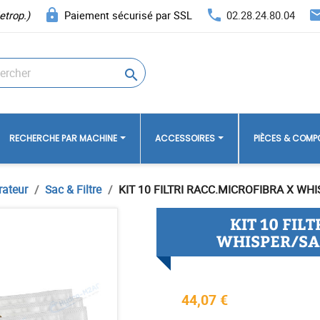
lock
phone
ema
etrop.)
Paiement sécurisé par SSL
02.28.24.80.04

RECHERCHE PAR MACHINE
ACCESSOIRES
PIÈCES & COM
rateur
Sac & Filtre
KIT 10 FILTRI RACC.MICROFIBRA X W
KIT 10 FIL
WHISPER/SA
44,07 €