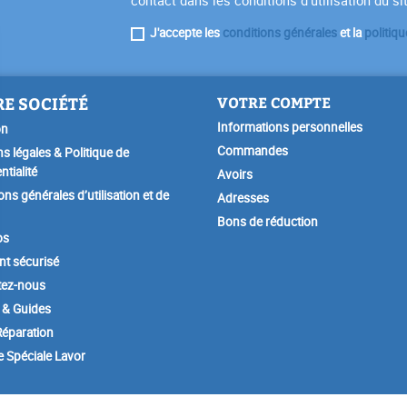
contact dans les conditions d'utilisation du si
J'accepte les
conditions générales
et la
politiqu
E SOCIÉTÉ
VOTRE COMPTE
Informations personnelles
on
Commandes
s légales & Politique de
ntialité
Avoirs
ons générales d’utilisation et de
Adresses
Bons de réduction
os
t sécurisé
tez-nous
 & Guides
éparation
e Spéciale Lavor