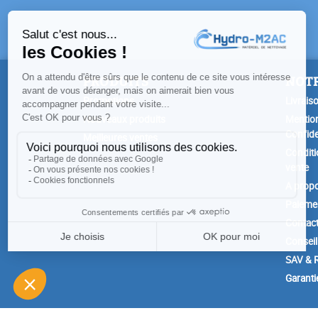
PRODUITS
NOTR
Promotions
Livrais
Nouveaux produits
Mention
Confide
Meilleures ventes
Conditi
vente
A prop
Paiemen
Contac
Conseil
SAV & R
Garanti