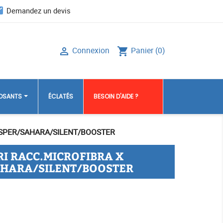
il
Demandez un devis
Connexion
Panier
(0)

shopping_cart
POSANTS
ÉCLATÉS
BESOIN D'AIDE ?
HISPER/SAHARA/SILENT/BOOSTER
TRI RACC.MICROFIBRA X
HARA/SILENT/BOOSTER