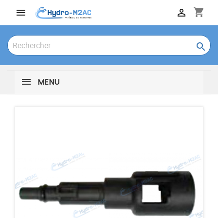
shopping_cart



MENU