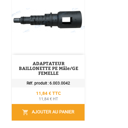
ADAPTATEUR
BAILLONETTE PE Mâle/GE
FEMELLE
Réf. produit :
6.003.0042
Prix
11,84 € TTC
11,84 € HT
AJOUTER AU PANIER
shopping_cart