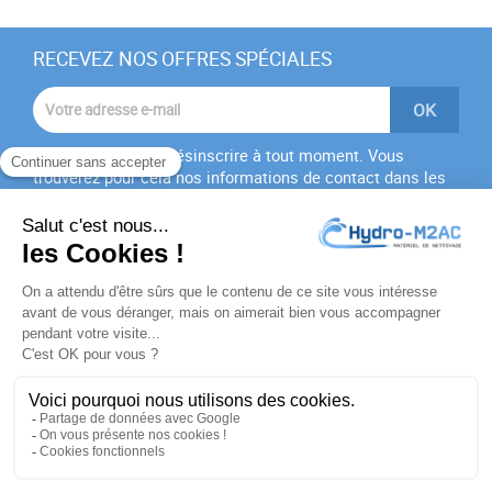
RECEVEZ NOS OFFRES SPÉCIALES
Vous pouvez vous désinscrire à tout moment. Vous
trouverez pour cela nos informations de contact dans les
conditions d'utilisation du site.
J'accepte les
conditions générales
et la
politique de
confidentialité
PRODUITS

NOTRE SOCIÉTÉ

VOTRE COMPTE
