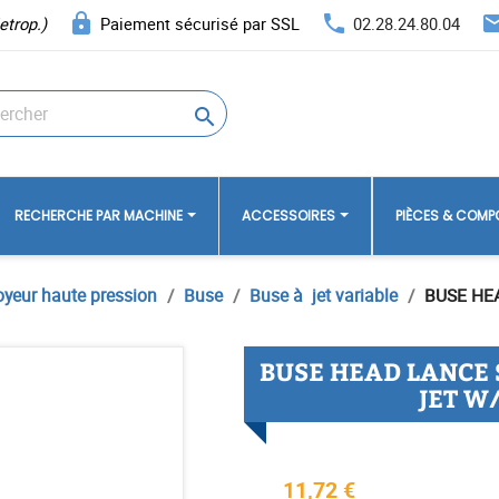
lock
phone
ema
etrop.)
Paiement sécurisé par SSL
02.28.24.80.04

RECHERCHE PAR MACHINE
ACCESSOIRES
PIÈCES & COM
oyeur haute pression
Buse
Buse à jet variable
BUSE HEA
BUSE HEAD LANCE S
JET W
11,72 €