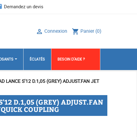
il
Demandez un devis
Connexion
Panier
(0)

shopping_cart
POSANTS
ÉCLATÉS
BESOIN D'AIDE ?
D LANCE S'12 D.1,05 (GREY) ADJUST.FAN JET
'12 D.1,05 (GREY) ADJUST.FAN
/QUICK COUPLING