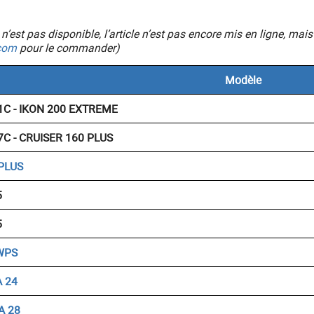
ic n’est pas disponible, l’article n’est pas encore mis en ligne, 
com
pour le commander)
Modèle
1C - IKON 200 EXTREME
7C - CRUISER 160 PLUS
PLUS
5
5
WPS
 24
A 28