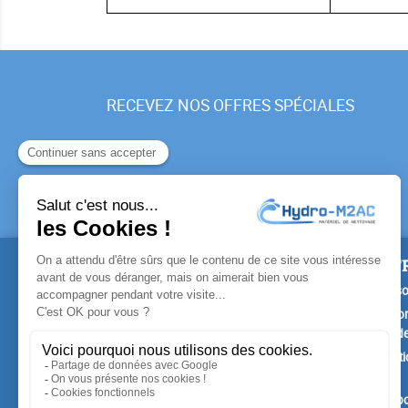
RECEVEZ NOS OFFRES SPÉCIALES
PRODUITS
NOTR
Promotions
Livrais
Nouveaux produits
Mention
Confide
Meilleures ventes
Conditi
vente
A prop