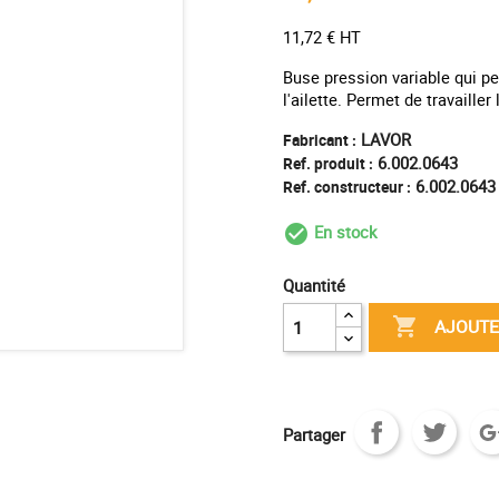
11,72 € HT
Buse pression variable qui pe
l'ailette. Permet de travaille
LAVOR
Fabricant :
6.002.0643
Ref. produit :
6.002.0643
Ref. constructeur :
En stock
check_circle_outl
Quantité

AJOUTE
Partager