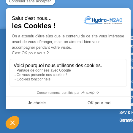
PRODUITS
NOTR
Promotions
Livrais
Nouveaux produits
Mention
Confide
Meilleures ventes
Conditi
vente
A prop
Paiemen
Contac
Conseil
SAV & R
Garanti