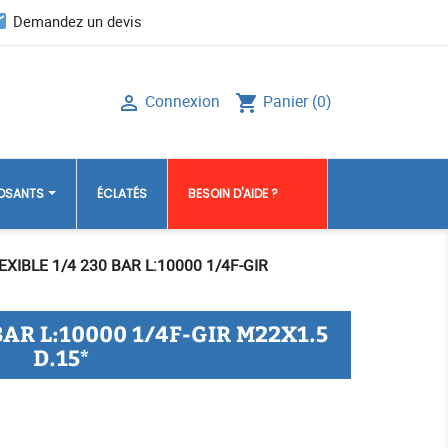
il
Demandez un devis
Connexion
Panier
(0)

shopping_cart
POSANTS
ÉCLATÉS
BESOIN D'AIDE ?
EXIBLE 1/4 230 BAR L:10000 1/4F-GIR
BAR L:10000 1/4F-GIR M22X1.5
D.15*