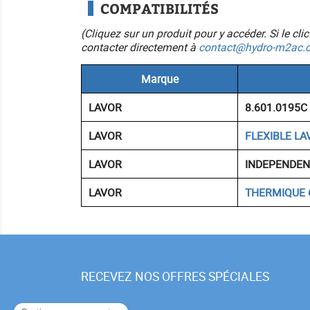
COMPATIBILITÉS
(Cliquez sur un produit pour y accéder. Si le cl
contacter directement à
contact@hydro-m2ac.
Marque
LAVOR
8.601.0195C
LAVOR
FLEXIBLE LA
LAVOR
INDEPENDEN
LAVOR
THERMIQUE 
RECEVEZ NOS OFFRES SPÉCIALES