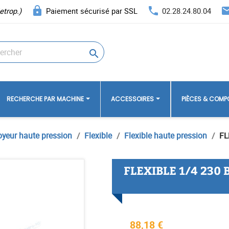
lock
phone
ema
etrop.)
Paiement sécurisé par SSL
02.28.24.80.04

RECHERCHE PAR MACHINE
ACCESSOIRES
PIÈCES & COM
oyeur haute pression
Flexible
Flexible haute pression
FL
FLEXIBLE 1/4 230 
88,18 €