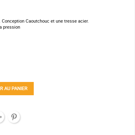
r. Conception Caoutchouc et une tresse acier.
la pression
ine
R AU PANIER