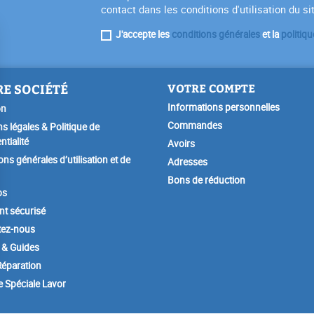
contact dans les conditions d'utilisation du si
J'accepte les
conditions générales
et la
politiqu
E SOCIÉTÉ
VOTRE COMPTE
Informations personnelles
on
Commandes
s légales & Politique de
ntialité
Avoirs
ons générales d’utilisation et de
Adresses
Bons de réduction
os
t sécurisé
tez-nous
 & Guides
éparation
e Spéciale Lavor