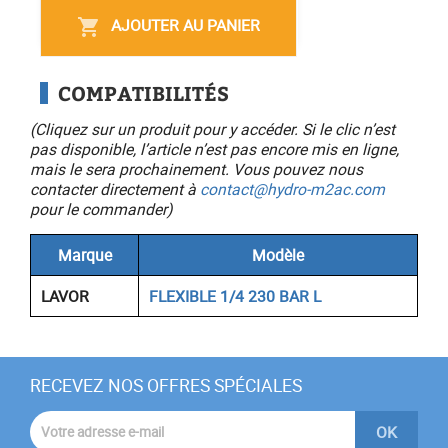
AJOUTER AU PANIER
shopping_cart
COMPATIBILITÉS
(Cliquez sur un produit pour y accéder. Si le clic n’est
pas disponible, l’article n’est pas encore mis en ligne,
mais le sera prochainement. Vous pouvez nous
contacter directement à
contact@hydro-m2ac.com
pour le commander)
Marque
Modèle
LAVOR
FLEXIBLE 1/4 230 BAR L
RECEVEZ NOS OFFRES SPÉCIALES