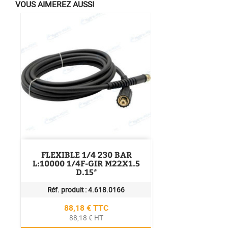
VOUS AIMEREZ AUSSI
FLEXIBLE 1/4 230 BAR
L:10000 1/4F-GIR M22X1.5
D.15*
Réf. produit :
4.618.0166
Prix
88,18 € TTC
88,18 € HT