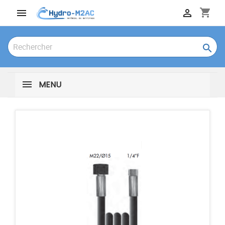
shopping_cart



MENU